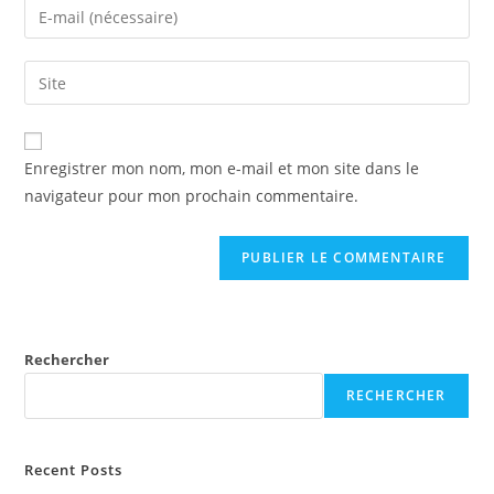
Enter
or
your
username
email
Saisir
to
address
l’URL
comment
to
de
comment
votre
Enregistrer mon nom, mon e-mail et mon site dans le
site
navigateur pour mon prochain commentaire.
(facultatif)
Rechercher
RECHERCHER
Recent Posts