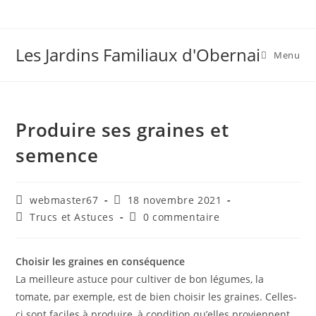
Skip
to
content
Les Jardins Familiaux d'Obernai
Menu
Produire ses graines et
semence
Auteur/autrice
Publication
webmaster67
18 novembre 2021
de
publiée :
Post
Commentaires
Trucs et Astuces
0 commentaire
la
category:
de
publication :
la
publication :
Choisir les graines en conséquence
La meilleure astuce pour cultiver de bon légumes, la
tomate, par exemple, est de bien choisir les graines. Celles-
ci sont faciles à produire, à condition qu’elles proviennent