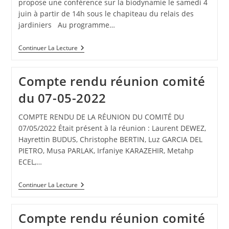
propose une conférence sur la biodynamie le samedi 4
juin à partir de 14h sous le chapiteau du relais des
jardiniers Au programme…
Conférence
Continuer La Lecture
Sur
La
Biodynamie
Compte rendu réunion comité
du 07-05-2022
COMPTE RENDU DE LA RÉUNION DU COMITÉ DU
07/05/2022 Était présent à la réunion : Laurent DEWEZ,
Hayrettin BUDUS, Christophe BERTIN, Luz GARCIA DEL
PIETRO, Musa PARLAK, Irfaniye KARAZEHIR, Metahp
ECEL,…
Compte
Continuer La Lecture
Rendu
Réunion
Comité
Compte rendu réunion comité
Du
07-