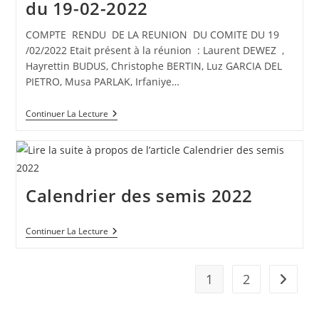
du 19-02-2022
05-
2022
COMPTE RENDU DE LA REUNION DU COMITE DU 19
/02/2022 Etait présent à la réunion : Laurent DEWEZ ,
Hayrettin BUDUS, Christophe BERTIN, Luz GARCIA DEL
PIETRO, Musa PARLAK, Irfaniye…
Compte
Continuer La Lecture
Rendu
Réunion
Comité
Du
19-
02-
Calendrier des semis 2022
2022
Calendrier
Continuer La Lecture
Des
Semis
2022
1
2
Aller à 