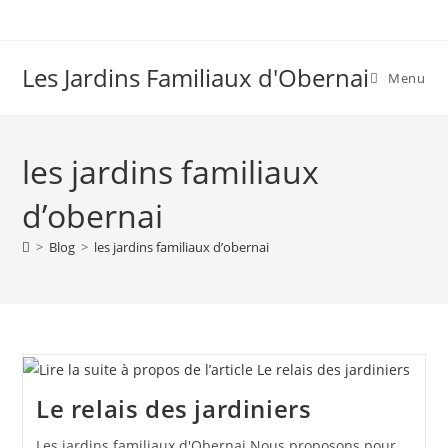
Skip
to
content
Les Jardins Familiaux d'Obernai
Menu
les jardins familiaux
d’obernai
>
Blog
>
les jardins familiaux d’obernai
Le relais des jardiniers
Les jardins familiaux d'Obernai Nous proposons pour